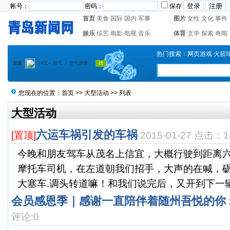
帐号：
密码：
保存
首页
美食
国际
国内
军事
图片
女性
文化
事件
娱乐
综艺
电影
电视
音乐
体育
文学
探索
奇闻
热门搜索：
网页游戏
火箭
您现在的位置：
首页
>>
大型活动
>> 列表
大型活动
六运车祸引发的车祸
[置顶]
2015-01-27 点击：1
今晚和朋友驾车从茂名上信宜，大概行驶到距离六
摩托车司机，在左道朝我们招手，大声的在喊，
大塞车.调头转道嘛！和我们说完后，又开到下一辆车
会员感恩季｜感谢一直陪伴着随州吾悦的你
评论:0