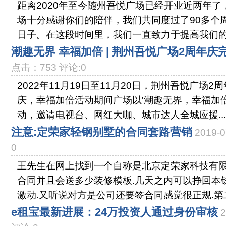
距离2020年至今随州吾悦广场已经开业近两年
场十分感谢你们的陪伴，我们共同度过了90多个周
日子。在这段时间里，我们一直致力于提高我们的服
潮趣无界 幸福加倍 | 荆州吾悦广场2周年庆
点击：753 评论:0
2022年11月19日至11月20日，荆州吾悦广场
庆，幸福加倍活动期间广场以'潮趣无界，幸福加
动，邀请电视台、网红大咖、城市达人全城应援...
注意:定荣家轻钢别墅的合同套路营销
2019-
0
王先生在网上找到一个自称是北京定荣家科技有限
合同并且会送多少装修模板.几天之内可以挣回本
激动.又听说对方是公司还要签合同感觉很正规.第二.
e租宝最新进展：24万投资人通过身份审核