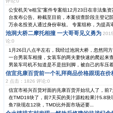
评论:0
公安机关“e租宝”案件专案组12月23日在非法集
台发布公告。称截至目前，本案侦查阶段主登记阶
万余名投资人通过身份审核。 专案组称，为提高审.
池洞大桥二摩托相撞 一大哥哥见义勇为
201
论:0
1月26日八点半左右，我经过池洞大桥，忽然同
一台男装车相撞，女装车的两夫妻快速的爬起来
男装车司机不知道是不是扭到脚，被自己的车压着，
信宜兆康百货前一个礼拜商品价格跟现在价
2 点击：1826 评论:0
信宜市裕兴百货对面的兆康百货开始坑人了，前7天
在TMD19块了，前7天买的美汁源粒粒果汁5.8块
鱼7块现在12块，TMD比外面市场还要...