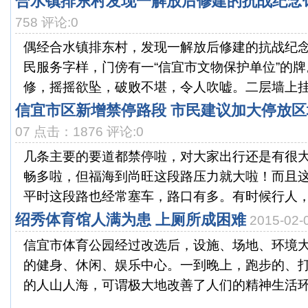
合水镇排东村发现一解放后修建的抗战纪念
758 评论:0
偶经合水镇排东村，发现一解放后修建的抗战纪
民服务字样，门傍有一“信宜市文物保护单位”的
修，摇摇欲坠，破败不堪，令人吹嘘。二层墙上挂着
信宜市区新增禁停路段 市民建议加大停放
07 点击：1876 评论:0
几条主要的要道都禁停啦，对大家出行还是有很
畅多啦，但福海到尚旺这段路压力就大啦！而且
平时这段路也经常塞车，路口有多。有时候行人，单
绍秀体育馆人满为患 上厕所成困难
2015-02
信宜市体育公园经过改选后，设施、场地、环境
的健身、休闲、娱乐中心。一到晚上，跑步的、
的人山人海，可谓极大地改善了人们的精神生活环境