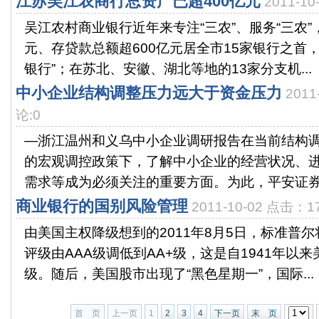
江苏吴江农商行总资产已超400亿元
2011-1
吴江农村商业银行近年来专注“三农”、服务“三农”
元、存贷款总额超600亿元居全市15家银行之首
银行”；在苏北、安徽、湖北等地的13家分支机...
中小企业结构调整压力远大于资金压力
2011
论:0
—浙江温州和义乌中小企业调研报告在当前结构
的宏观调控政策下，了解中小企业的经营状况、
需求等成为必须关注的重要方面。为此，平安证券在2
商业银行的国别风险管理
2011-10-02 点击：1
由美国主权降级想到的2011年8月5日，标准普
评级由AAA级调低到AA+级，这是自1941年以
级。随后，美国股市出现了“黑色星期一”，国际...
首 页
上一页
1
2
3
4
下一页
末 页