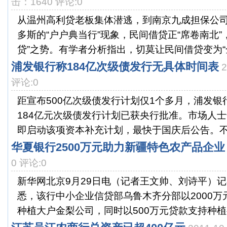
击：1640 评论:0
从温州高利贷老板集体潜逃，到南京九成担保公
多斯的“户户典当行”现象，民间借贷正“席卷南北”
贷”之势。有学者分析指出，切莫让民间借贷变为“全
浦发银行称184亿次级债发行无具体时间表
评论:0
距宣布500亿次级债发行计划仅1个多月，浦发
184亿元次级债发行计划已获央行批准。市场人
即启动该项资本补充计划，最快于国庆后公告。不过
华夏银行2500万元助力新疆特色农产品企业
0 评论:0
新华网北京9月29日电（记者王文帅、刘诗平）记
悉，该行中小企业信贷部乌鲁木齐分部以2000
种植大户金梨公司，同时以500万元贷款支持种植有.