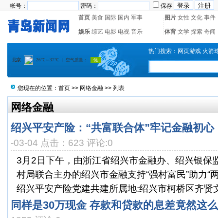
帐号：
密码：
保存
首页
美食
国际
国内
军事
图片
女性
文化
事件
娱乐
综艺
电影
电视
音乐
体育
文学
探索
奇闻
热门搜索：
网页游戏
火箭
您现在的位置：
首页
>>
网络金融
>> 列表
网络金融
绍兴平安产险：“共富联合体”牢记金融初心
-03-04 点击：623 评论:0
3月2日下午，由浙江省绍兴市金融办、绍兴银保
村局联合主办的绍兴市金融支持“强村富民”助力“
绍兴平安产险党建共建所属地:绍兴市柯桥区齐贤文化
同样是30万现金 存款和贷款的息差竟然这