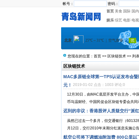
帐号：
密码：
首页
美食
国际
国内
娱乐
综艺
电影
电视
您现在的位置：
首页
>>
区块链技术
>> 列
区块链技术
MAC多原链全球第一TPS认证发布会
元！
2019-01-02 点击：1003 评论:0
12月30日，由MAC底层开发平台主办，
币马温财经、中国民促会区块链专委会共同承办
迟到的非议：香港股评人质疑交行“派红
虽然已过去一个多月，但交通银行（601328
月12日，交行2010年末期分红派息实施公告
航空公司将下调燃油附加费 800公里以