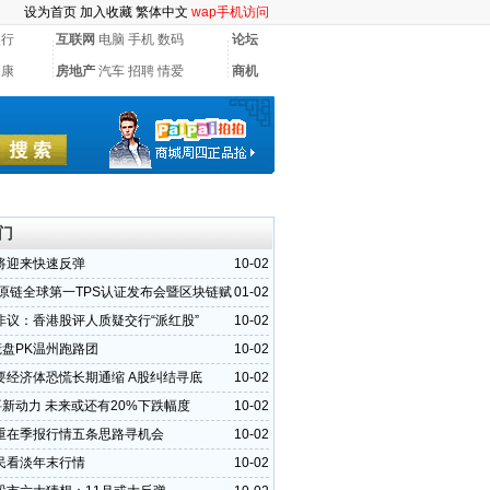
设为首页
加入收藏
繁体中文
wap手机访问
银行
互联网
电脑
手机
数码
论坛
健康
房地产
汽车
招聘
情爱
商机
门
将迎来快速反弹
10-02
多原链全球第一TPS认证发布会暨区块链赋
01-02
产业高峰论坛完美落幕，与您同步跨入新纪元！
非议：香港股评人质疑交行“派红股”
10-02
慌盘PK温州跑路团
10-02
要经济体恐慌长期通缩 A股纠结寻底
10-02
要新动力 未来或还有20%下跌幅度
10-02
重在季报行情五条思路寻机会
10-02
民看淡年末行情
10-02