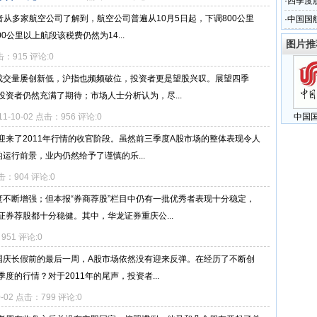
·
四季度
者从多家航空公司了解到，航空公司普遍从10月5日起，下调800公里
·
中国国
0公里以上航段该税费仍然为14...
图片推
点击：915 评论:0
仅成交量屡创新低，沪指也频频破位，投资者更是望股兴叹。展望四季
资者仍然充满了期待；市场人士分析认为，尽...
11-10-02 点击：956 评论:0
中国
也迎来了2011年行情的收官阶段。虽然前三季度A股市场的整体表现令人
运行前景，业内仍然给予了谨慎的乐...
点击：904 评论:0
度不断增强；但本报“券商荐股”栏目中仍有一批优秀者表现十分稳定，
券荐股都十分稳健。其中，华龙证券重庆公...
：951 评论:0
”国庆长假前的最后一周，A股市场依然没有迎来反弹。在经历了不断创
的行情？对于2011年的尾声，投资者...
0-02 点击：799 评论:0