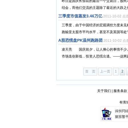
昨日是国庆长假前的最后一个交易日，股民
结会，而他们交流的主题除了最近的大跌之外
三季度市值蒸发3.46万亿
2011-10-02 
三季度，由于中国经济的宏观调控力度未见
跑输亚太股市平均水平，甚至不及英国等处于
A股恐慌盘PK温州跑路团
2011-10-02 
凌天亮 国庆前夕，让人揪心的事情不少。
市场迭创新低，投资人恐慌出逃。——这两
首 页
上一页
1
2
关于我们
|
服务条款
有害短