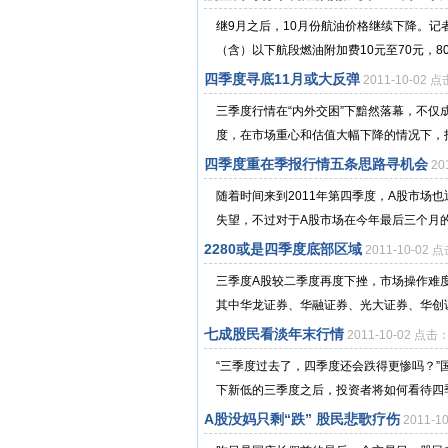
继9月之后，10月份航油价格继续下降。记
（含）以下航段燃油附加费10元至70元，80
四季度寻底11月或大反弹
2011-10-02 
三季度行情在“内外交困”下黯然落幕，不
度，在市场重心和估值大幅下降的情况下，投
四季度重在季报行情五条思路寻机会
20
随着时间来到2011年第四季度，A股市场
失望，不过对于A股市场在今年最后三个月的
2280或是四季度底部区域
2011-10-02 
三季度A股较二季度再度下挫，市场操作难
其中华龙证券、华融证券、光大证券、华创证
七成股民看淡年末行情
2011-10-02 点击
“三季度过去了，四季度还会跌得更惨吗？
下新低的三季度之后，投资者将如何看待四季度
A股没妈只剩“跌” 股民悲歌疗伤
2011-1