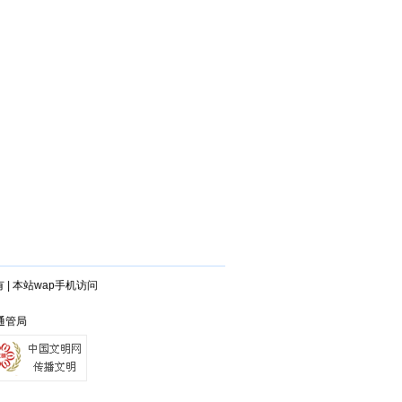
有
|
本站wap手机访问
岛通管局