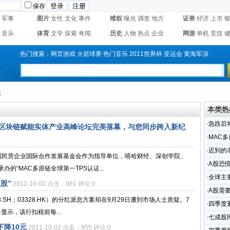
保存
军事
图片
女性
文化
事件
维权
曝光
调查
地方
证券
经济
上市
音乐
体育
文学
探索
奇闻
历史
人物
热点
企业
网游
单机
竞技
热门搜索：
网页游戏
火箭球赛
热门音乐
2011世界杯
亚运会
黄海军演
表
本类热
·
急跌后
暨区块链赋能实体产业高峰论坛完美落幕，与您同步跨入新纪
·
MAC
能实体
·
迟到的
中国民营企业国际合作发展基金会作为指导单位，嘻哈财经、深创学院、
·
A股恐
的“MAC多原链全球第一TPS认证...
·
全球主
股”
2011-10-02 点击：981 评论:0
·
A股需
.SH；03328.HK）的分红派息方案却在9月29日遭到市场人士质疑。7
·
四季度
显示，该行扣税前每...
·
七成股
下降10元
2011-10-02 点击：855 评论:0