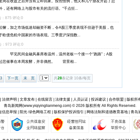
老周在收盘之后并没有立即回家。按照惯例，他又和几个朋友开起了总
，还有网络上与股市有关的流行语。“千点狂...
点击：875 评论:0
松懈，加之市场低迷却融资不断，令A股三季度表现不但逊于美股，也
欧债危机中国家的市场表现。三季度沪深指数...
点击：973 评论:0
 罕见民间金融风暴席卷温州，温州老板一个接一个“跑路”；A股
起悲催事在本周发酵，并非偶然。 背景相...
3
下一页
末 页
共
28
条记录 10条/每页
|
法律声明
|
文章发布
|
在线留言
|
法律支援
|
人员认证
|
投诉建议
|
合作联盟
|
版权所
青岛新闻网(
www.yiqiyinglianmeng.com
) © 2026 版权所有 All Rights Reserved.
信息举报 | 阳光·绿色网络工程 | 版权保护投诉指引 | 网络法制和道德教育基地 | 青