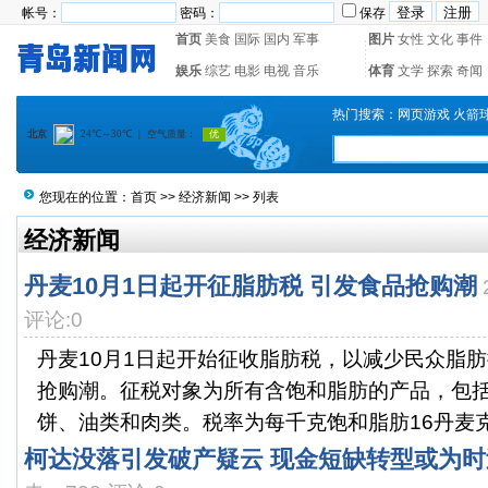
帐号：
密码：
保存
首页
美食
国际
国内
军事
图片
女性
文化
事件
娱乐
综艺
电影
电视
音乐
体育
文学
探索
奇闻
热门搜索：
网页游戏
火箭
您现在的位置：
首页
>>
经济新闻
>> 列表
经济新闻
丹麦10月1日起开征脂肪税 引发食品抢购潮
评论:0
丹麦10月1日起开始征收脂肪税，以减少民众脂
抢购潮。征税对象为所有含饱和脂肪的产品，包
饼、油类和肉类。税率为每千克饱和脂肪16丹麦克朗(
柯达没落引发破产疑云 现金短缺转型或为时