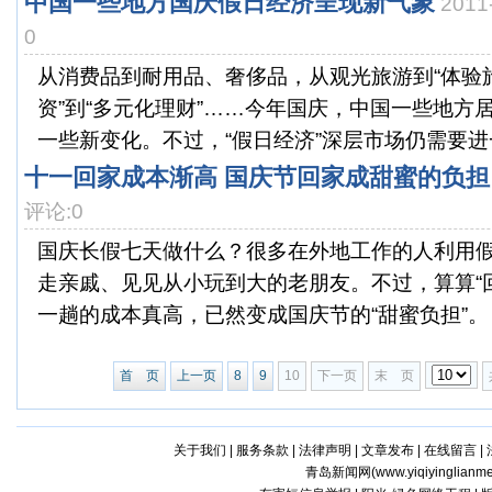
中国一些地方国庆假日经济呈现新气象
2011
0
从消费品到耐用品、奢侈品，从观光旅游到“体验旅
资”到“多元化理财”……今年国庆，中国一些地方
一些新变化。不过，“假日经济”深层市场仍需要进一
十一回家成本渐高 国庆节回家成甜蜜的负担
评论:0
国庆长假七天做什么？很多在外地工作的人利用
走亲戚、见见从小玩到大的老朋友。不过，算算“
一趟的成本真高，已然变成国庆节的“甜蜜负担”。 
首 页
上一页
8
9
10
下一页
末 页
关于我们
|
服务条款
|
法律声明
|
文章发布
|
在线留言
|
青岛新闻网(
www.yiqiyinglianm