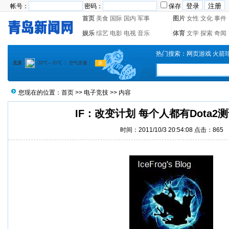
帐号：
密码：
保存
首页
美食
国际
国内
军事
图片
女性
文化
事件
娱乐
综艺
电影
电视
音乐
体育
文学
探索
奇闻
热门搜索：
网页游戏
火箭
您现在的位置：
首页
>>
电子竞技
>> 内容
IF：改变计划 每个人都有Dota2
时间：2011/10/3 20:54:08 点击：865