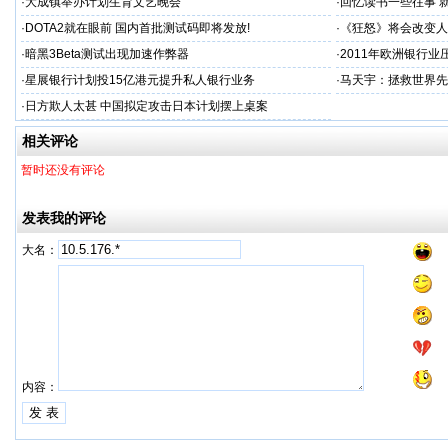
·
大成镇举办计划生育文艺晚会
·
回忆读书一些往事 
·
DOTA2就在眼前 国内首批测试码即将发放!
·
《狂怒》将会改变人
·
暗黑3Beta测试出现加速作弊器
·
2011年欧洲银行业
·
星展银行计划投15亿港元提升私人银行业务
·
马天宇：拯救世界先
·
日方欺人太甚 中国拟定攻击日本计划摆上桌案
相关评论
暂时还没有评论
发表我的评论
大名：
内容：