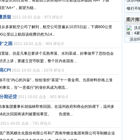
谁？
构标准普尔30日宣布，将新西兰的长期外币主权债信评级由“AA+”下调
·
沃尔玛
“AA+”，展望为稳...
·
银行不
遭质疑
2011-10-02 点击：973 评论:0
图片推
者从多家航空公司了解到，航空公司普遍从10月5日起，下调800公里
0公里以上航段该税费仍然为14...
沃尔
婚”之困
2011-10-02 点击：904 评论:0
毋庸置疑。但是凡事总要讲个瓜熟蒂落、水到渠成，好事做早了恐怕也会
济上讲，要建立货币联盟，整个区内各国发...
CPI
2011-10-02 点击：1079 评论:0
不住“内心的兴奋”，纷纷涨价“喜迎”十一黄金周。当原材料价格上涨
实，当“一意孤行”的涨价风成为潮流...
分期还贷
2011-10-02 点击：903 评论:0
的信泰集团董事长胡福林即将回国。在温州政府和商会的协调下，温州多
林此次回国将谈判被重组事宜。 负债致...
2011-10-02 点击：741 评论:0
现广西凤糖生化股份有限公司和广西南华糖业集团有限公司等制糖企业