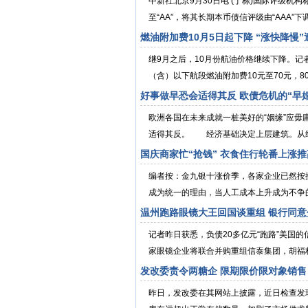
中新社北京9月30日电 (丁栋)国际评级机
至“AA”，将其长期本币债信评级由“AAA”下调至
燃油附加费10月5日起下降 “涨快降慢”
继9月之后，10月份航油价格继续下降。记
（含）以下航段燃油附加费10元至70元，80
好事做早恐会适得其反 欧债危机的“早
欧洲各国在未来成就一桩美好的“姻缘”应
适得其反。 经济基础决定上层建筑。从经
国庆商家忙“抢钱” 衣食住行轮番上涨推高
编者按：金九银十涨价季，各家企业已然按捺
成为统一的理由，当人工成本上升成为不争的事
温州跑路眼镜大王回国谈重组 银行同意
记者昨日获悉，负债20多亿元“跑路”美国
家眼镜企业将联合并购重组信泰集团，胡福
发改委责令两糖企 限期限价限对象销售
昨日，发改委在其网站上披露，近日检查发