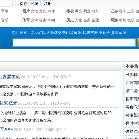
保存
军事
图片
女性
文化
事件
维权
曝光
调查
地方
证券
经济
上市
音乐
体育
文学
探索
奇闻
历史
人物
热点
企业
网游
单机
竞技
热门搜索：
网页游戏
火箭球赛
热门音乐
2011世界杯
亚运会
黄海军演
本类热
·
长实和
业发展主流
2011-10-02 点击：830 评论:0
·
广州商家
旅游研究院专家30日表示，得益于中国休闲度假需求的增加、交通条件的完
超市
·
第二届
速发展，中国旅游市场散客自由行...
元
·
国庆商家
达50亿元
2011-10-02 点击：1120 评论:0
·
再也不
期3天的全球矿业盛会——第二届中国(青岛)国际矿业博览会暨高层论坛30
·
标准普
议期间达成各类矿业设备交易、...
·
同时申
至AA+
2011-10-02 点击：1060 评论:0
·
摩拜V