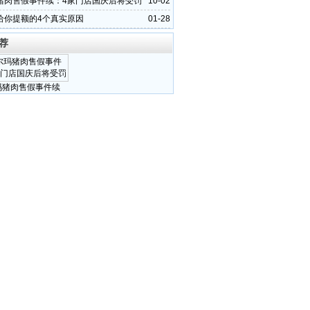
猪肉售假事件续：4家门店国庆后将受罚
10-02
给你提额的4个真实原因
01-28
荐
玛猪肉售假事件续