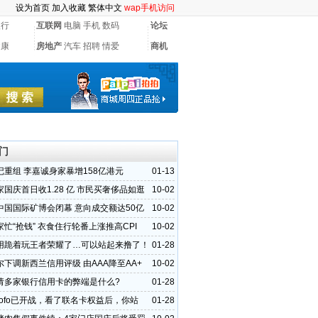
设为首页
加入收藏
繁体中文
wap手机访问
银行
互联网
电脑
手机
数码
论坛
健康
房地产
汽车
招聘
情爱
商机
门
记重组 李嘉诚身家暴增158亿港元
01-13
国庆首日收1.28 亿 市民买奢侈品如逛
10-02
中国国际矿博会闭幕 意向成交额达50亿
10-02
忙“抢钱” 衣食住行轮番上涨推高CPI
10-02
用跪着玩王者荣耀了…可以站起来撸了！
01-28
尔下调新西兰信用评级 由AAA降至AA+
10-02
请多家银行信用卡的弊端是什么?
01-28
Sofo已开战，看了联名卡权益后，你站
01-28