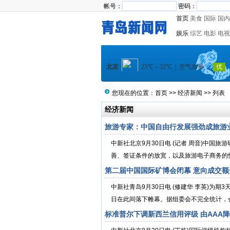
帐号：
密码：
首页
美食
国际
国内
娱乐
综艺
电影
电视
您现在的位置：
首页
>>
经济新闻
>> 列表
经济新闻
旅游专家：中国自由行发展强劲成旅游
中新社北京9月30日电 (记者 周音)中国
善、签证条件的放宽，以及旅游电子商务的快
第二届中国国际矿博会闭幕 意向成交额
中新社青岛9月30日电 (修建华 李英)为
日在此间落下帷幕。据组委会不完全统计，会
标准普尔下调新西兰信用评级 由AAA降