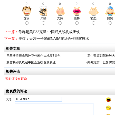
0
0
0
0
0
0
惊讶
欠揍
支持
很棒
愤怒
搞笑
上一篇：
号称是美F22克星 中国歼八战机成废铁
下一篇：
美媒：天宫一号警醒NASA在华合作泄露技术
相关文章
·
巴基斯坦纪念巴控克什米尔大地震7周年
·
卫生部原副部长殷大
·
澳贸易部长欢迎中国企业投资澳农业
·
内幕难辨：世界愕然
相关评论
暂时还没有评论
发表我的评论
大名：