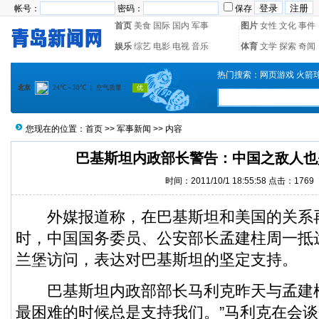
帐号：
密码：
保存
首页
美食
国际
国内
军事
图片
女性
文化
事件
娱乐
综艺
电影
电视
音乐
体育
文学
探索
奇闻
热门搜索：
网页游戏
火箭
您现在的位置：
首页
>>
军事新闻
>> 内容
巴基斯坦内政部长警告：中国之敌人也
时间：2011/10/1 18:55:58 点击：1769
外媒报道称，在巴基斯坦和美国的关系
时，中国国务委员、公安部长
孟建柱
周一抵
兰堡访问，表达对巴基斯坦的坚定支持。
巴基斯坦内政部部长马利克昨天与孟建柱
最困难的时候总是支持我们。”马利克在会