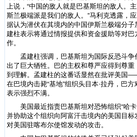
上说，“中国的敌人就是巴基斯坦的敌人。
斯兰极端派是我们的敌人。”马利克透露，
据认为潜伏在其境内的中国伊斯兰极端分子
建柱表示将通过情报提供和资金援助等对巴
作。
孟建柱强调，巴基斯坦为国际反恐斗争
出了巨大牺牲。巴的主权和尊严应得到尊重
到理解。孟建柱的这番话显然在批评美国—
在巴境内击毙“基地”组织头目本·拉丹，巴
表示强烈不满。
美国最近指责巴基斯坦对恐怖组织“哈卡
并协助这个组织向阿富汗击境内的美国目标
对美国驻喀布尔使馆发动的攻击。