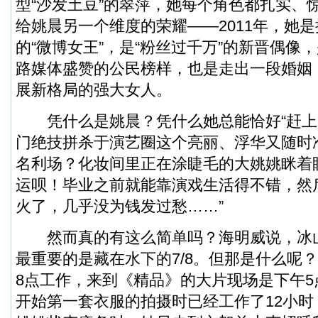
型“沙发土豆”的翠萍，她每个角色都扎实、
给姚晨另一个维度的荣耀——2011年，她
的“微博女王”，是“粉丝过千万”的新晋偶像
路媒体盛赞的公民榜样，也是走出一段婚姻
展新格局的强大女人。
凭什么是姚晨？凭什么她总能恰好“赶上
门绝技拼杀于演艺圈这个亮丽、浮华又随时
名利场？化妆间里正在涂睫毛的大姚姚眯着
运呗！毕业之前就能靠演戏生活得不错，然
火了，几乎没为钱发过愁……”
然而真的有这么简单吗？海明威说，冰山只
最重要的是藏在水下的7/8。但那是什么呢
8点工作，来到《精品》的大片现场是下午
开始第一套衣服的拍摄时已经工作了12小