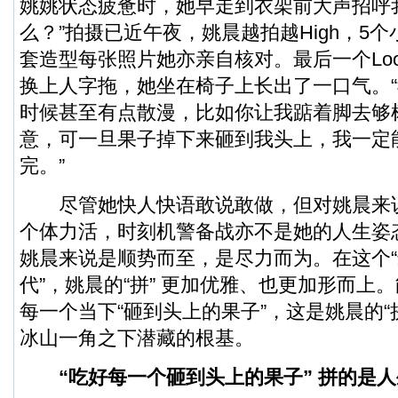
姚姚状态疲惫时，她早走到衣架前大声招呼
么？”拍摄已近午夜，姚晨越拍越High，5
套造型每张照片她亦亲自核对。最后一个Lo
换上人字拖，她坐在椅子上长出了一口气。
时候甚至有点散漫，比如你让我踮着脚去够
意，可一旦果子掉下来砸到我头上，我一定
完。”
尽管她快人快语敢说敢做，但对姚晨来说
个体力活，时刻机警备战亦不是她的人生姿态
姚晨来说是顺势而至，是尽力而为。在这个
代”，姚晨的“拼” 更加优雅、也更加形而上
每一个当下“砸到头上的果子”，这是姚晨的“拼
冰山一角之下潜藏的根基。
“吃好每一个砸到头上的果子” 拼的是