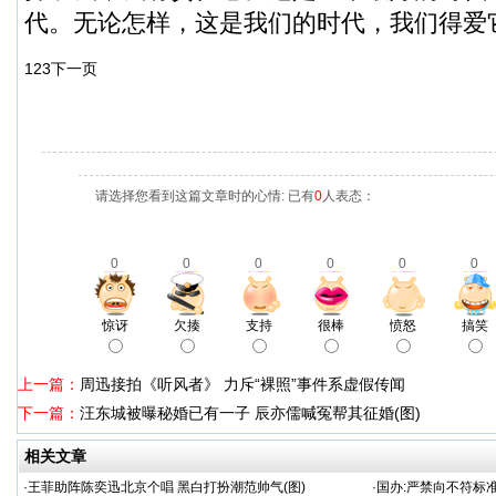
代。无论怎样，这是我们的时代，我们得爱
1
2
3
下一页
请选择您看到这篇文章时的心情: 已有
0
人表态：
0
0
0
0
0
0
惊讶
欠揍
支持
很棒
愤怒
搞笑
上一篇：
周迅接拍《听风者》 力斥“裸照”事件系虚假传闻
下一篇：
汪东城被曝秘婚已有一子 辰亦儒喊冤帮其征婚(图)
相关文章
·
王菲助阵陈奕迅北京个唱 黑白打扮潮范帅气(图)
·
国办:严禁向不符标