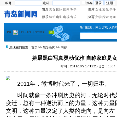
帐号：
密码：
保存
首页
美食
国际
国内
军事
图片
女性
文化
事件
娱乐
综艺
电影
电视
音乐
体育
文学
探索
奇闻
热门搜索：
网页游戏
火箭
您现在的位置：
首页
>>
娱乐新闻
>> 内容
姚晨黑白写真灵动优雅 自称家庭是
时间：2011/10/2 17:12:25 点击：1867
2011年，微博时代来了，一切归零。
时间就像一条冲刷历史的河，无论时代
变迁，总有一种逆流而上的力量，这种力量
文明，这种力量决定了人类的走向，是向左