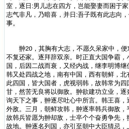
室，逐日:男儿志在四方，岂能娶妻而困于
志气非凡，乃暗喜，并日:吾子既有此志向
事。
翀20，其胸有大志，不愿久呆家中，便对
不复还家。逐拜辞双亲。时正直大国争霸，
国，后因二战而衰，又经内战，继李明博继
韩又处四战之地，南有中国，西有朝鲜，北
此四国，皆大国者，虎视弱韩，故韩常为四
甘，然苦无良将以御敌。翀欲建功立业，逐
询天下之事，翀逐尽吐心中所言。韩王喜，
外敌。三月，朝鲜攻韩，翀逐率韩兵御敌，
故韩兵皆愿为翀却敌，士卒个个奋勇争先，
故地。翀逐名列国，亦引至朝中大臣猜忌，