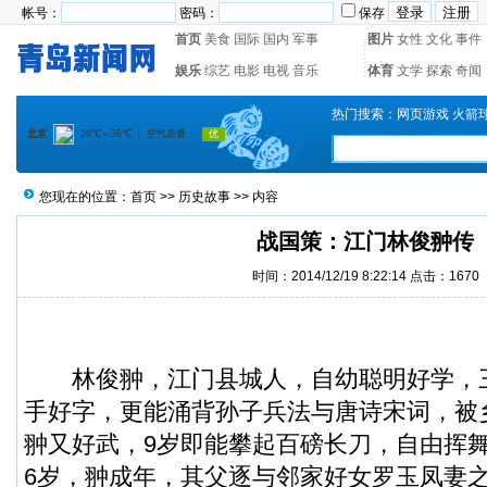
帐号：
密码：
保存
首页
美食
国际
国内
军事
图片
女性
文化
事件
娱乐
综艺
电影
电视
音乐
体育
文学
探索
奇闻
热门搜索：
网页游戏
火箭
您现在的位置：
首页
>>
历史故事
>> 内容
战国策：江门林俊翀传
时间：2014/12/19 8:22:14 点击：1670
林俊翀，江门县城人，自幼聪明好学，
手好字，更能涌背孙子兵法与唐诗宋词，被
翀又好武，9岁即能攀起百磅长刀，自由挥
6岁，翀成年，其父逐与邻家好女罗玉凤妻