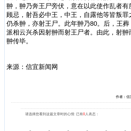
翀，翀乃奔王尸旁伏，意在以此使作乱者有
顾忌，射吾必中王，中王，自露他等皆叛罪
仍杀翀，亦射王尸。此年翀乃80。后，王
派相云兴杀因射翀而射王尸者。由此，射翀
翀传毕。
来源：
信宜新闻
网
作者：信
请选择您看到这篇文章时的心情: 已有
0
人表态：