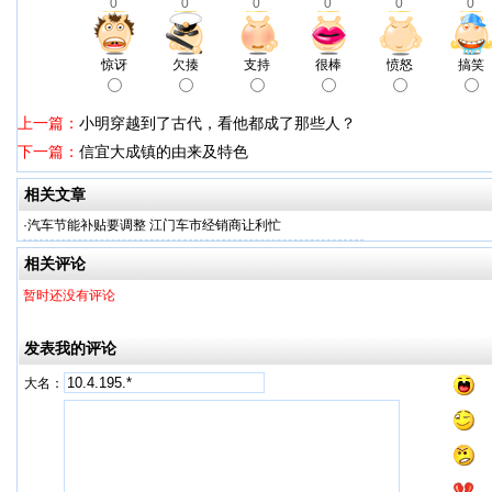
0
0
0
0
0
0
惊讶
欠揍
支持
很棒
愤怒
搞笑
上一篇：
小明穿越到了古代，看他都成了那些人？
下一篇：
信宜大成镇的由来及特色
相关文章
·
汽车节能补贴要调整 江门车市经销商让利忙
相关评论
暂时还没有评论
发表我的评论
大名：