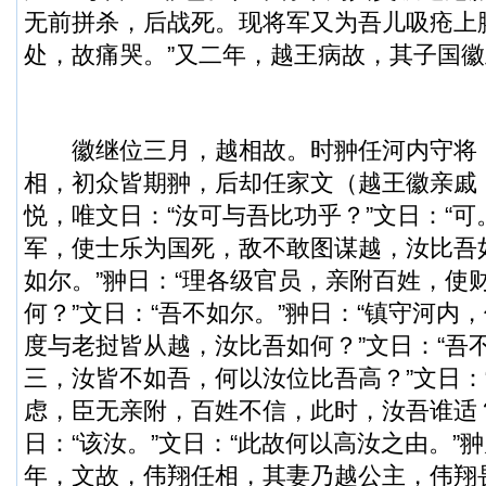
无前拼杀，后战死。现将军又为吾儿吸疮上
处，故痛哭。”又二年，越王病故，其子国
徽继位三月，越相故。时翀任河内守将
相，初众皆期翀，后却任家文（越王徽亲戚
悦，唯文日：“汝可与吾比功乎？”文日：“可
军，使士乐为国死，敌不敢图谋越，汝比吾如
如尔。”翀日：“理各级官员，亲附百姓，使
何？”文日：“吾不如尔。”翀日：“镇守河内
度与老挝皆从越，汝比吾如何？”文日：“吾不
三，汝皆不如吾，何以汝位比吾高？”文日：
虑，臣无亲附，百姓不信，此时，汝吾谁适
日：“该汝。”文日：“此故何以高汝之由。”
年，文故，伟翔任相，其妻乃越公主，伟翔