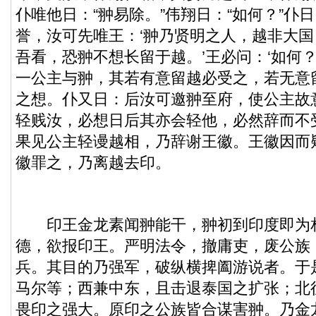
仆唯他日：“翀易除。”伟翔日：“如何？”仆
誉，汝可先唯王：‘翀乃贤明之人，越非大
吾看，恐翀不想长留于越。’王必问：‘如何？
一公主与翀，其若有意留越必受之，若无意
之想。仆又日：后汝可邀翀至府，使公主故
轻贱汝，必想日后其亦会轻他，必然辞而不
果见公主轻谩越相，乃辞谢王徽。王徽因而
徽罪之，乃离越去印。
印王金龙素闻翀能干，翀初到印度即为
德，欲报印王。严明法令，撤庸吏，废公族
兵。其目的乃强军，破纵横捭阖游说者。于
马尔等；西兼中东，且击退泰国之扩张；北
畏印之强大。原印之公族皆合谋害翀。乃金