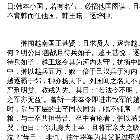
日:韩本小国，若有名气，必招他国图谋，
不背韩而仕他国。韩王喏，逐辞翀。
翀闻越南国王甚贤，且求贤人，逐奔越。
何？明公日:善战且待兵如子。越王甚悦，
待兵如子，越王逐令其为河内太守，抗衡中
中，翀以越兵五万，败十倍于己汉兵于河内
越逐霸于邻，翀亦扬天下。列国闻之名无不
严刑明赏、教戒为先。其日：“若法令不明
之军亦无益”。曾斩一未奉令即进击敌军的
时，常与下层的士卒同衣同食，眠不铺席，
粮，与士卒共担劳苦。卒中有疮者，翀以嘴
哭，他日：“你儿身为士卒，且将军亲为之
泣？”母日：“非也。往年将军为其父吸过疮