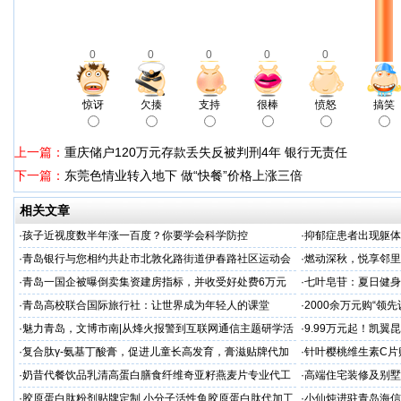
0
0
0
0
0
惊讶
欠揍
支持
很棒
愤怒
搞笑
上一篇：
重庆储户120万元存款丢失反被判刑4年 银行无责任
下一篇：
东莞色情业转入地下 做“快餐”价格上涨三倍
相关文章
·
孩子近视度数半年涨一百度？你要学会科学防控
·
抑郁症患者出现躯体
·
青岛银行与您相约共赴市北敦化路街道伊春路社区运动会
·
燃动深秋，悦享邻里
顾暖心上映
·
青岛一国企被曝倒卖集资建房指标，并收受好处费6万元
·
七叶皂苷：夏日健身
·
​青岛高校联合国际旅行社：让世界成为年轻人的课堂
·
2000余万元购“领
·
魅力青岛，文博市南|从烽火报警到互联网通信主题研学活
·
9.99万元起！凯翼
动精彩掠影
·
复合肽γ-氨基丁酸膏，促进儿童长高发育，膏滋贴牌代加
·
针叶樱桃维生素C片
工厂家
加工
·
奶昔代餐饮品乳清高蛋白膳食纤维奇亚籽燕麦片专业代工
·
高端住宅装修及别墅
厂家
会，共谋商机
·
胶原蛋白肽粉剂贴牌定制 小分子活性鱼胶原蛋白肽代加工
·
小仙炖进驻青岛海信