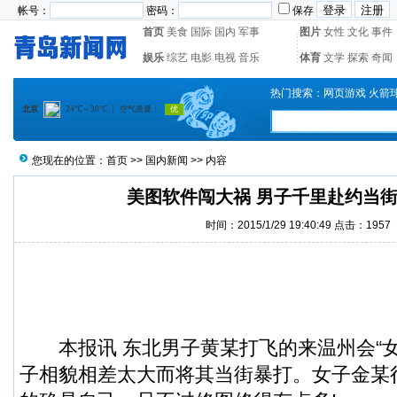
帐号：
密码：
保存
首页
美食
国际
国内
军事
图片
女性
文化
事件
娱乐
综艺
电影
电视
音乐
体育
文学
探索
奇闻
热门搜索：
网页游戏
火箭
您现在的位置：
首页
>>
国内新闻
>> 内容
美图软件闯大祸 男子千里赴约当街
时间：2015/1/29 19:40:49 点击：1957
本报讯
东北男子
黄某打飞的来温州会“
子相貌相差太大而将其当街暴打。女子金某