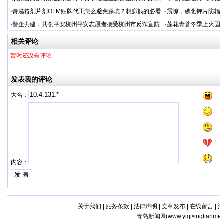
·
膏滋粉剂片剂OEM贴牌代工怎么避免踩坑？想赚钱的必看
·
震惊，碘化钾片防辐
务商
·
警企共建，共创平安杭州平安志愿者接受杭州市反诈宣防
·
莲花青薏冬季上火固
人才专项培训
工厂
相关评论
暂时还没有评论
发表我的评论
大名：
内容：
关于我们
|
服务条款
|
法律声明
|
文章发布
|
在线留言
|
青岛新闻网(
www.yiqiyinglianm