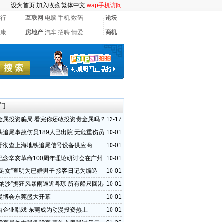
设为首页
加入收藏
繁体中文
wap手机访问
银行
互联网
电脑
手机
数码
论坛
健康
房地产
汽车
招聘
情爱
商机
门
金属投资骗局 看完你还敢投资贵金属吗？
12-17
铁追尾事故伤员189人已出院 无危重伤员
10-01
吁彻查上海地铁追尾信号设备供应商
10-01
纪念辛亥革命100周年理论研讨会在广州
10-01
失足女”查明为已婚男子 接客日记为编造
10-01
“纳沙”携狂风暴雨逼近粤琼 所有船只回港
10-01
漫博会东莞盛大开幕
10-01
台企业唱戏 东莞成为动漫投资热土
10-01