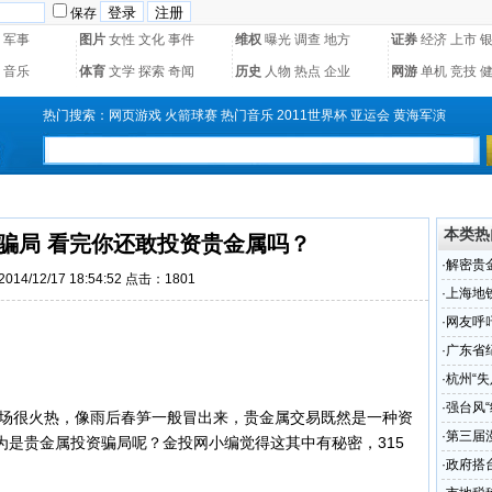
保存
军事
图片
女性
文化
事件
维权
曝光
调查
地方
证券
经济
上市
音乐
体育
文学
探索
奇闻
历史
人物
热点
企业
网游
单机
竞技
热门搜索：
网页游戏
火箭球赛
热门音乐
2011世界杯
亚运会
黄海军演
本类热
骗局 看完你还敢投资贵金属吗？
·
解密贵
14/12/17 18:54:52 点击：1801
·
上海地
·
网友呼
·
广东省
召开
·
杭州“
·
强台风
场很火热，像雨后春笋一般冒出来，贵金属交易既然是一种资
避风
·
第三届
为是贵金属投资骗局呢？金投网小编觉得这其中有秘密，315
·
政府搭