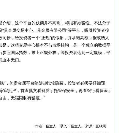
介绍，这个平台的伎俩并不高明，却很有欺骗性。不法分子
设“贵金属交易中心、贵金属有限公司”等平台，吸引投资者投
数同步，给投资者一个“正规”的假象，并承诺高额回报或诱人
却是，这些交易中心根本不与市场挂钩，是一个独立的数据平
台参照国际指数，披上正规外衣，等投资者达到一定规模，平
间血本无归。
”，但贵金属平台陷阱却比较隐蔽，投资者必须要仔细甄
国家审批严，首查批文看资质；托管保安全，再查银行看资金；
自由，无端限制有猫腻。”
作者：信宜人 录入：
信宜人
来源：互联网