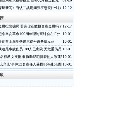
稽查局加大税务稽查 查补入库税过亿元
01-26
深层新闻》否认二战期间强征慰安妇性奴
12-12
荐
金属投资骗局 看完你还敢投资贵金属吗？
12-17
纪念辛亥革命100周年理论研讨会在广州
10-01
吁彻查上海地铁追尾信号设备供应商
10-01
铁追尾事故伤员189人已出院 无危重伤员
10-01
4名获救女被批捕 协助疑犯折磨他人致死/
10-01
邵氏弃儿”事件12名责任人受撤职等处分/图
10-01
顶