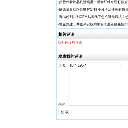
工厂家
·
奶昔代餐饮品乳清高蛋白膳食纤维奇亚籽燕麦
厂家
·
胶原蛋白肽粉剂贴牌定制 小分子活性鱼胶原
·
膏滋粉剂片剂OEM贴牌代工怎么避免踩坑？
·
警企共建，共创平安杭州平安志愿者接受杭州
人才专项培训
相关评论
暂时还没有评论
发表我的评论
大名：
内容：