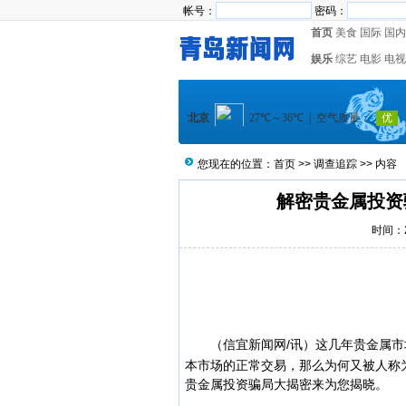
帐号：
密码：
首页
美食
国际
国内
娱乐
综艺
电影
电视
您现在的位置：
首页
>>
调查追踪
>> 内容
解密贵金属投资
时间：20
（
信宜新闻
网/讯）
这几年贵金属市
本市场的正常交易，那么为何又被人称
贵金属投资骗局大揭密来为您揭晓。