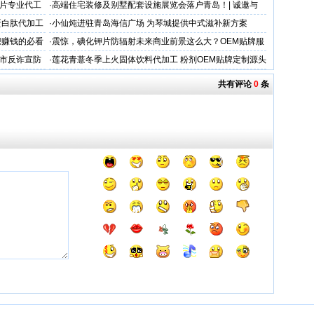
加工
片专业代工
·
高端住宅装修及别墅配套设施展览会落户青岛！| 诚邀与
会，共谋商机
蛋白肽代加工
·
小仙炖进驻青岛海信广场 为琴城提供中式滋补新方案
想赚钱的必看
·
震惊，碘化钾片防辐射未来商业前景这么大？OEM贴牌服
务商
市反诈宣防
·
莲花青薏冬季上火固体饮料代加工 粉剂OEM贴牌定制源头
工厂
共有评论
0
条