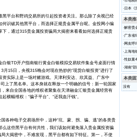
·
市地税
·
日本《
一堆黑平台和野鸡交易所的引起投资者关注。那么除了央视已经
历史
本类推
如何识破其他黑平台，而选择正规贵金属平台呢。金投网小编
·
解密贵
享下，通过315贵金属投资骗局大揭密来看看如何选择正规贵
·
广东省
召开
·
网友呼
·
上海地
·
性奴案
白银TD开户指南银行黄金白银模拟交易软件集金号桌面行情
图
·
湖南“
3月15日，央视315晚会对现在热炒的“现货白银投资”进行了
投资实际上是一场对赌游戏。
天津利安达、欣其益、广东中
本类固
公司上了黑名单。这本身就在释放一个明确的信号：新一轮国家
没有
0日，来自全国各地的维权者聚集在天津融金汇银贵金属经营有
起横幅维权：“骗子平台”、“还我血汗钱”。
国各种电子交易场所中，这种“坑、蒙、拐、骗、逃”的各类贵
那么这些黑平台有何共性，我们该如何避免落入贵金属投资骗
骗局大揭密中，不难发现，黑平台都有如下特征。
第一，不使