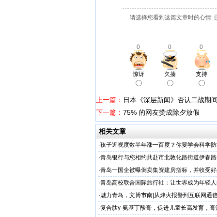
请选择您看到这篇文章时的心情: 
0
0
0
惊讶
欠揍
支持
上一篇：
日本《深层新闻》否认二战期
下一篇：
75% 的网友赞成除夕放假
相关文章
·
孩子近视度数半年涨一百度？你要学会科学防
·
青岛银行与您相约共赴市北敦化路街道伊春路
·
青岛一国企被曝倒卖集资建房指标，并收受好
·
​青岛高校联合国际旅行社：让世界成为年轻
·
魅力青岛，文博市南|从烽火报警到互联网通
动精彩掠影
·
复合肽γ-氨基丁酸膏，促进儿童长高发育，膏