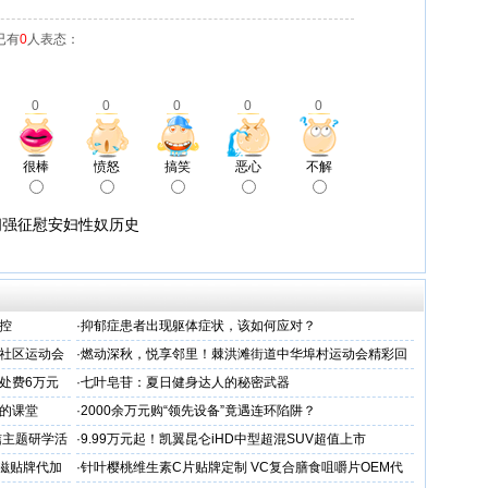
已有
0
人表态：
0
0
0
0
0
很棒
愤怒
搞笑
恶心
不解
间强征慰安妇性奴历史
控
·
抑郁症患者出现躯体症状，该如何应对？
社区运动会
·
燃动深秋，悦享邻里！棘洪滩街道中华埠村运动会精彩回
顾暖心上映
处费6万元
·
七叶皂苷：夏日健身达人的秘密武器
人的课堂
·
2000余万元购“领先设备”竟遇连环陷阱？
信主题研学活
·
9.99万元起！凯翼昆仑iHD中型超混SUV超值上市
滋贴牌代加
·
针叶樱桃维生素C片贴牌定制 VC复合膳食咀嚼片OEM代