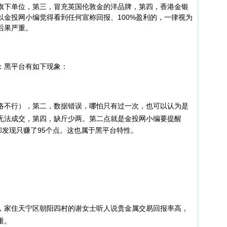
旗下单位，第三，冒充英国伦敦金的洋品牌，第四，香港金银
以金投网小编觉得看到任何宣称回报、100%盈利的，一律视为
后果严重。
黑平台有如下现象：
不行），第二，数据错误，哪怕只有过一次，也可以认为是
无法成交，第四，缺斤少两。
第二点就是金投网小编要提醒
却发现只赚了95个点。这也属于黑平台特性。
家住天宁区朝阳四村的谢女士听人说贵金属交易回报率高，
重。