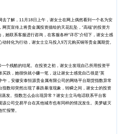
了解，11月18日上午，谢女士在网上偶然看到一个名为安
，网页宣传上将贵金属投资描绘的天花乱坠，“高端”的投资方
动，她联系客服进行咨询，在客服各种“详尽”介绍下，谢女士感
心动转化为行动，谢女士立马投入9万元购买铜等贵金属期货。
一个残酷的结尾。在投资之初，谢女士发现自己所用投资平
张买跌，她很快就小赚一笔，这让谢女士感觉自己很是“英
日中午，安徽安泰恒源贵金属有限公司的网络平台期货指数异常
台指数却突然出现了暴跌暴涨现象，转瞬之间，谢女士的投资
瞬间蒸发。指数怎么会出现异常？谢女士立马电话联系平台客
现该公司交易平台在其他城市也有同样的情况发生。美梦破灭
急忙报警。