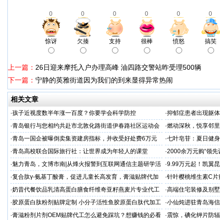
0
0
0
0
0
0
惊讶
欠揍
支持
很棒
愤怒
搞笑
上一篇：
26日迎来摩托入户办理高峰 油四路交警站昨受理500辆
下一篇：
宁静的英雅街道因为我们的到来显得异常热闹
相关文章
·
孩子近视度数半年涨一百度？你要学会科学防控
·
抑郁症患者出现躯体
·
青岛银行与您相约共赴市北敦化路街道伊春路社区运动会
·
燃动深秋，悦享邻里
顾暖心上映
·
青岛一国企被曝倒卖集资建房指标，并收受好处费6万元
·
七叶皂苷：夏日健身
·
​青岛高校联合国际旅行社：让世界成为年轻人的课堂
·
2000余万元购“领
·
魅力青岛，文博市南|从烽火报警到互联网通信主题研学活
·
9.99万元起！凯翼
动精彩掠影
·
复合肽γ-氨基丁酸膏，促进儿童长高发育，膏滋贴牌代加
·
针叶樱桃维生素C片
工厂家
加工
·
奶昔代餐饮品乳清高蛋白膳食纤维奇亚籽燕麦片专业代工
·
高端住宅装修及别墅
厂家
会，共谋商机
·
胶原蛋白肽粉剂贴牌定制 小分子活性鱼胶原蛋白肽代加工
·
小仙炖进驻青岛海信
·
膏滋粉剂片剂OEM贴牌代工怎么避免踩坑？想赚钱的必看
·
震惊，碘化钾片防辐