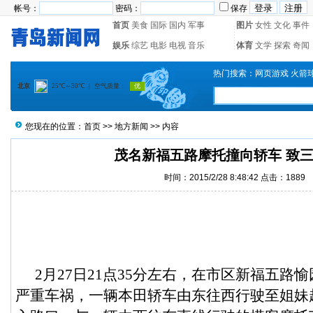
帐号：
密码：
保存
首页
美食
国际
国内
军事
图片
女性
文化
事件
娱乐
综艺
电影
电视
音乐
体育
文学
探索
奇闻
热门搜索：
网页游戏
火箭
您现在的位置：
首页
>>
地方新闻
>> 内容
茂名新福五路摩托撞向轿车 致
时间：2015/2/28 8:48:42 点击：1889
2月27日21点35分左右，在市区新福五路
严重
车祸
，一辆本田轿车由东往西行驶至姐妹