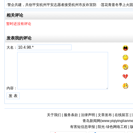
务商
·
警企共建，共创平安杭州平安志愿者接受杭州市反诈宣防
·
莲花青薏冬季上火固
人才专项培训
工厂
相关评论
暂时还没有评论
发表我的评论
大名：
内容：
关于我们
|
服务条款
|
法律声明
|
文章发布
|
在线留言
|
青岛新闻网(
www.yiqiyinglianm
有害短信息举报 | 阳光·绿色网络工程 |