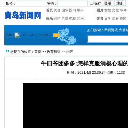
帐号：
密码：
保存
首页
美食
国际
国内
军事
图片
女性
文化
事件
娱乐
综艺
电影
电视
音乐
体育
文学
探索
奇闻
热门搜索：
网页游戏
火箭
您现在的位置：
首页
>>
教育培训
>> 内容
牛四爷团多多:怎样克服消极心理
时间：2021/4/8 23:36:34 点击：1133