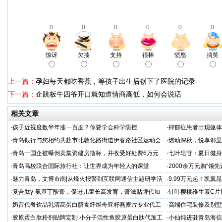
0
0
0
0
0
0
惊讶
欠揍
支持
很棒
愤怒
搞笑
上一篇：
孕妇每天都吃香蕉，等孩子出生后创下了医院的记录
下一篇：
企跳板牛四爷开口就知道情商高低，如何会说话
相关文章
·
孩子近视度数半年涨一百度？你要学会科学防控
·
抑郁症患者出现躯体
·
青岛银行与您相约共赴市北敦化路街道伊春路社区运动会
·
燃动深秋，悦享邻里
顾暖心上映
·
青岛一国企被曝倒卖集资建房指标，并收受好处费6万元
·
七叶皂苷：夏日健身
·
​青岛高校联合国际旅行社：让世界成为年轻人的课堂
·
2000余万元购“领
·
魅力青岛，文博市南|从烽火报警到互联网通信主题研学活
·
9.99万元起！凯翼
动精彩掠影
·
复合肽γ-氨基丁酸膏，促进儿童长高发育，膏滋贴牌代加
·
针叶樱桃维生素C片
工厂家
加工
·
奶昔代餐饮品乳清高蛋白膳食纤维奇亚籽燕麦片专业代工
·
高端住宅装修及别墅
厂家
会，共谋商机
·
胶原蛋白肽粉剂贴牌定制 小分子活性鱼胶原蛋白肽代加工
·
小仙炖进驻青岛海信