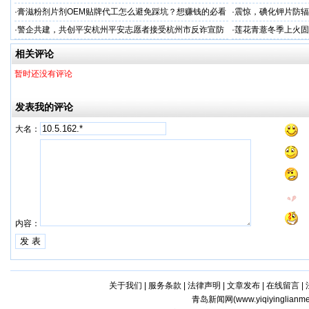
·
膏滋粉剂片剂OEM贴牌代工怎么避免踩坑？想赚钱的必看
·
震惊，碘化钾片防辐
务商
·
警企共建，共创平安杭州平安志愿者接受杭州市反诈宣防
·
莲花青薏冬季上火固
人才专项培训
工厂
相关评论
暂时还没有评论
发表我的评论
大名：
内容：
关于我们
|
服务条款
|
法律声明
|
文章发布
|
在线留言
|
青岛新闻网(
www.yiqiyinglianm