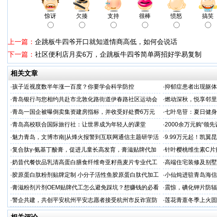
惊讶
欠揍
支持
很棒
愤怒
搞笑
上一篇：
企跳板牛四爷开口就知道情商高低，如何会说话
下一篇：
社区便利店月卖6万，企跳板牛四爷简单两招好学易复制
相关文章
·
孩子近视度数半年涨一百度？你要学会科学防控
·
抑郁症患者出现躯体
·
青岛银行与您相约共赴市北敦化路街道伊春路社区运动会
·
燃动深秋，悦享邻里
顾暖心上映
·
青岛一国企被曝倒卖集资建房指标，并收受好处费6万元
·
七叶皂苷：夏日健身
·
​青岛高校联合国际旅行社：让世界成为年轻人的课堂
·
2000余万元购“领
·
魅力青岛，文博市南|从烽火报警到互联网通信主题研学活
·
9.99万元起！凯翼
动精彩掠影
·
复合肽γ-氨基丁酸膏，促进儿童长高发育，膏滋贴牌代加
·
针叶樱桃维生素C片
工厂家
加工
·
奶昔代餐饮品乳清高蛋白膳食纤维奇亚籽燕麦片专业代工
·
高端住宅装修及别墅
厂家
会，共谋商机
·
胶原蛋白肽粉剂贴牌定制 小分子活性鱼胶原蛋白肽代加工
·
小仙炖进驻青岛海信
·
膏滋粉剂片剂OEM贴牌代工怎么避免踩坑？想赚钱的必看
·
震惊，碘化钾片防辐
务商
·
警企共建，共创平安杭州平安志愿者接受杭州市反诈宣防
·
莲花青薏冬季上火固
人才专项培训
工厂