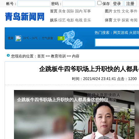
帐号：
密码：
保存
首页
美食
国际
国内
军事
图片
女性
文化
事件
娱乐
综艺
电影
电视
音乐
体育
文学
探索
奇闻
热门搜索：
网页游戏
火箭
您现在的位置：
首页
>>
教育培训
>> 内容
企跳板牛四爷职场上升职快的人都具
时间：2021/4/24 23:41:41 点击：1200