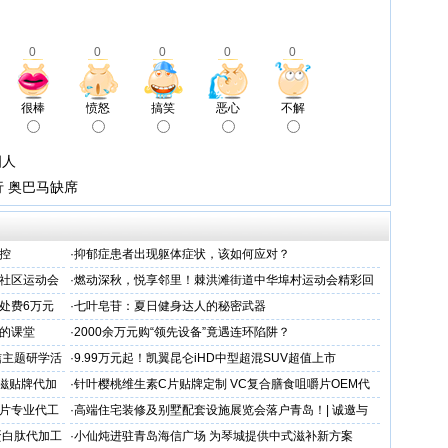
0
0
0
0
0
很棒
愤怒
搞笑
恶心
不解
四人
行 奥巴马缺席
控
·
抑郁症患者出现躯体症状，该如何应对？
社区运动会
·
燃动深秋，悦享邻里！棘洪滩街道中华埠村运动会精彩回
顾暖心上映
处费6万元
·
七叶皂苷：夏日健身达人的秘密武器
人的课堂
·
2000余万元购“领先设备”竟遇连环陷阱？
信主题研学活
·
9.99万元起！凯翼昆仑iHD中型超混SUV超值上市
滋贴牌代加
·
针叶樱桃维生素C片贴牌定制 VC复合膳食咀嚼片OEM代
加工
片专业代工
·
高端住宅装修及别墅配套设施展览会落户青岛！| 诚邀与
会，共谋商机
蛋白肽代加工
·
小仙炖进驻青岛海信广场 为琴城提供中式滋补新方案