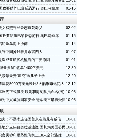
联亚航客机残骸被发现 已发现部分乘客遗
12-31
各国政要助阵巴黎反恐游行 奥巴马缺席
01-15
荐
美女裸照刊登杂志逼死老父
02-02
各国政要助阵巴黎反恐游行 奥巴马缺席
01-15
启钓鱼岛海上协商
01-14
兵到中国抢钱粮并杀害四人
01-07
是造成亚航客机坠海的主要原因
01-01
理业务员” 签单1400亿美元
12-30
父亲每天开“坦克”送儿子上学
12-20
情局花8000万美元设计8大酷刑审讯犯人
12-12
驱逐舰正式服役 以殉职海豹队员命名(图)
10-08
华为中兴威胁国家安全 进军美市场再受阻
10-08
顶
杰夫：不谋求连任因普京在俄最有威信
10-01
基地分支头目奥拉基遭疑 因其为美国公民
10-01
织官员称印尼坠毁飞机上18人全部遇难
10-01