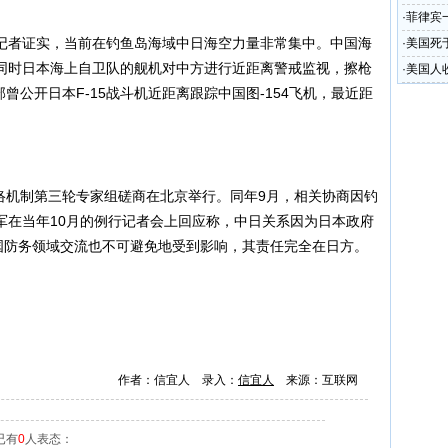
·
菲律宾
者证实，当前在钓鱼岛海域中日海空力量非常集中。中国海
·
美国死
同时日本海上自卫队的舰机对中方进行近距离警戒监视，擦枪
·
美国人
部曾公开日本F-15战斗机近距离跟踪中国图-154飞机，最近距
络机制第三轮专家组磋商在北京举行。同年9月，相关协商因钓
军在当年10月的例行记者会上回应称，中日关系因为日本政府
两国防务领域交流也不可避免地受到影响，其责任完全在日方。
作者：信宜人 录入：
信宜人
来源：互联网
已有
0
人表态：