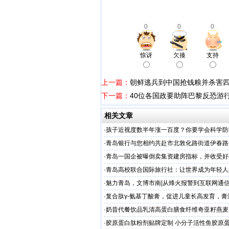
0
0
0
惊讶
欠揍
支持
上一篇：
朝鲜逃兵到中国抢钱粮并杀害
下一篇：
40位各国政要助阵巴黎反恐游
相关文章
·
孩子近视度数半年涨一百度？你要学会科学防
·
青岛银行与您相约共赴市北敦化路街道伊春路
·
青岛一国企被曝倒卖集资建房指标，并收受好
·
​青岛高校联合国际旅行社：让世界成为年轻
·
魅力青岛，文博市南|从烽火报警到互联网通
动精彩掠影
·
复合肽γ-氨基丁酸膏，促进儿童长高发育，膏
工厂家
·
奶昔代餐饮品乳清高蛋白膳食纤维奇亚籽燕麦
厂家
·
胶原蛋白肽粉剂贴牌定制 小分子活性鱼胶原