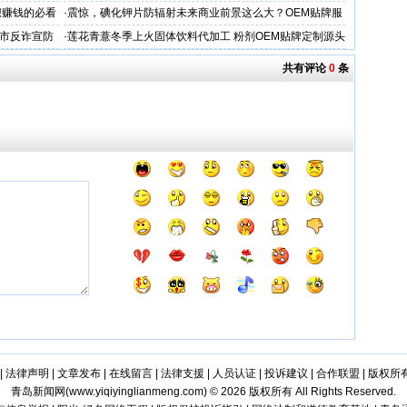
想赚钱的必看
·
震惊，碘化钾片防辐射未来商业前景这么大？OEM贴牌服
务商
市反诈宣防
·
莲花青薏冬季上火固体饮料代加工 粉剂OEM贴牌定制源头
工厂
共有评论
0
条
|
法律声明
|
文章发布
|
在线留言
|
法律支援
|
人员认证
|
投诉建议
|
合作联盟
|
版权所
青岛新闻网(
www.yiqiyinglianmeng.com
) © 2026 版权所有 All Rights Reserved.