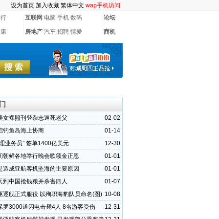
设为首页
加入收藏
繁体中文
wap手机访问
银行
互联网
电脑
手机
数码
论坛
健康
房地产
汽车
招聘
情爱
商机
门
美女裸照刊登杂志逼死老父
02-02
启钓鱼岛海上协商
01-14
理业务员” 签单1400亿美元
12-30
间朝鲜各地举行晚会歌颂金正恩
01-01
是造成亚航客机坠海的主要原因
01-01
兵到中国抢钱粮并杀害四人
01-07
驱逐舰正式服役 以殉职海豹队员命名(图)
10-08
罗3000道闪电击毙4人 8名游客受伤
12-31