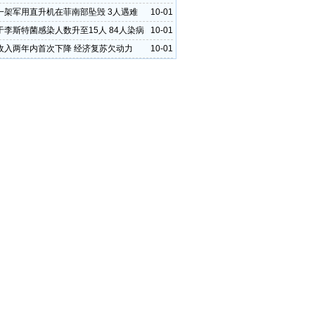
一架军用直升机在菲南部坠毁 3人遇难
10-01
于李斯特菌感染人数升至15人 84人染病
10-01
收入两年内首次下降 经济复苏欠动力
10-01