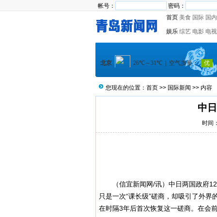
帐号：
密码：
首页
美食
国际
国内
娱乐
综艺
电影
电视
您现在的位置：
首页
>>
国际新闻
>> 内容
中日
时间：2
（
信宜新闻
网/讯）中日两国政府1
只是一次“课长级”磋商，却吸引了外界
在时隔3年后首次恢复这一磋商。在会