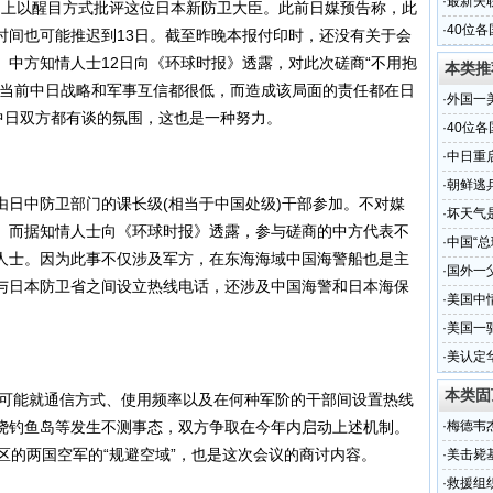
·
最新失
网上以醒目方式批评这位日本新防卫大臣。此前日媒预告称，此
体
·
40位
时间也可能推迟到13日。截至昨晚本报付印时，还没有关于会
中方知情人士12日向《环球时报》透露，对此次磋商“不用抱
本类推
，当前中日战略和军事互信都很低，而造成该局面的责任都在日
·
外国一
中日双方都有谈的氛围，这也是一种努力。
·
40位
·
中日重
·
朝鲜逃
中防卫部门的课长级(相当于中国处级)干部参加。不对媒
·
坏天气
。而据知情人士向《环球时报》透露，参与磋商的中方代表不
·
中国“总
人士。因为此事不仅涉及军方，在东海海域中国海警船也是主
·
国外一
与日本防卫省之间设立热线电话，还涉及中国海警和日本海保
·
美国中
·
美国一
·
美认定
本类固
可能就通信方式、使用频率以及在何种军阶的干部间设置热线
绕钓鱼岛等发生不测事态，双方争取在今年内启动上述机制。
·
梅德韦
区的两国空军的“规避空域”，也是这次会议的商讨内容。
·
美击毙
·
救援组