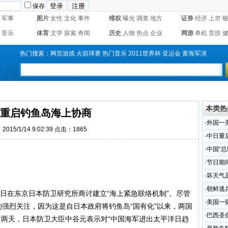
保存
军事
图片
女性
文化
事件
维权
曝光
调查
地方
证券
经济
上市
音乐
体育
文学
探索
奇闻
历史
人物
热点
企业
网游
单机
竞技
热门搜索：
网页游戏
火箭球赛
热门音乐
2011世界杯
亚运会
黄海军演
本类热
重启钓鱼岛海上协商
·
外国一
015/1/14 9:02:39 点击：1865
·
中日重
·
中国“总
·
节日期
·
坏天气
·
朝鲜逃
2日在东京日本防卫研究所商讨建立“海上紧急联络机制”。尽管
·
美国一
的强烈关注，因为这是自日本政府将钓鱼岛“国有化”以来，两国
·
巴西圣保
前两天，日本防卫大臣中谷元表示对“中国海军进出太平洋日趋