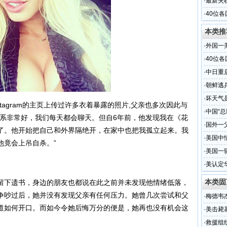
·
最新失
体
·
40位
本类推
·
外国一
·
40位
·
中日重
·
朝鲜逃
·
坏天气
agram的主页上传过许多衣着暴露的照片,父亲也多次因此与
·
中国“总
关系非常好，我们每天都会聊天。但自6年前，他发现我在《花
·
国外一
了。他开始把自己和外界隔绝开，在家中也把我孤立起来。我
·
美国中
他竟会上吊自杀。”
·
美国一
·
美认定
本类固
下遗书，身边的朋友也都说在此之前并未发现他情绪低落，
争吵过后，她并没有发现父亲有任何压力。她曾几次尝试和父
·
梅德韦
道如何开口。而如今令她后悔万分的便是，她再也没有机会这
·
美击毙
·
救援组