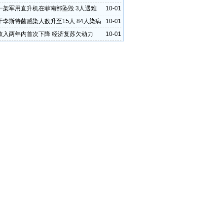
一架军用直升机在菲南部坠毁 3人遇难
10-01
于李斯特菌感染人数升至15人 84人染病
10-01
收入两年内首次下降 经济复苏欠动力
10-01