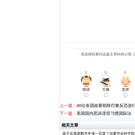
请选择您看到这篇文章时的心情: 
0
0
0
惊讶
欠揍
支持
上一篇：
40位各国政要助阵巴黎反恐游
下一篇：
美国国内恶诉违背习惯国际法
相关文章
·
孩子近视度数半年涨一百度？你要学会科学防