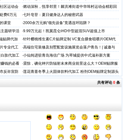
社区运动会
·
燃动深秋，悦享邻里！棘洪滩街道中华埠村运动会精彩回
顾暖心上映
处费6万元
·
七叶皂苷：夏日健身达人的秘密武器
人的课堂
·
2000余万元购“领先设备”竟遇连环陷阱？
信主题研学活
·
9.99万元起！凯翼昆仑iHD中型超混SUV超值上市
滋贴牌代加
·
针叶樱桃维生素C片贴牌定制 VC复合膳食咀嚼片OEM代
加工
片专业代工
·
高端住宅装修及别墅配套设施展览会落户青岛！| 诚邀与
会，共谋商机
蛋白肽代加工
·
小仙炖进驻青岛海信广场 为琴城提供中式滋补新方案
想赚钱的必看
·
震惊，碘化钾片防辐射未来商业前景这么大？OEM贴牌服
务商
市反诈宣防
·
莲花青薏冬季上火固体饮料代加工 粉剂OEM贴牌定制源头
工厂
共有评论
0
条