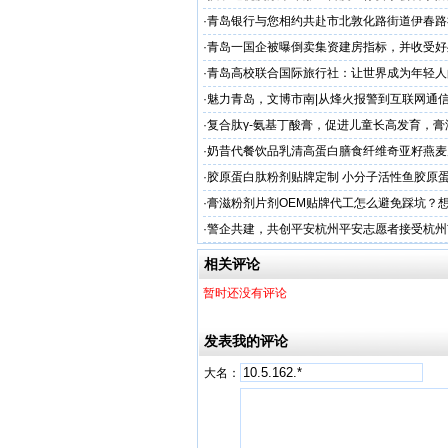
·
青岛银行与您相约共赴市北敦化路街道伊春路
·
青岛一国企被曝倒卖集资建房指标，并收受好
·
​青岛高校联合国际旅行社：让世界成为年轻
·
魅力青岛，文博市南|从烽火报警到互联网通
动精彩掠影
·
复合肽γ-氨基丁酸膏，促进儿童长高发育，膏
工厂家
·
奶昔代餐饮品乳清高蛋白膳食纤维奇亚籽燕麦
厂家
·
胶原蛋白肽粉剂贴牌定制 小分子活性鱼胶原
·
膏滋粉剂片剂OEM贴牌代工怎么避免踩坑？
·
警企共建，共创平安杭州平安志愿者接受杭州
人才专项培训
相关评论
暂时还没有评论
发表我的评论
大名：