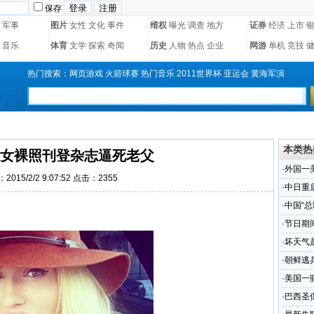
保存
军事
图片
女性
文化
事件
维权
曝光
调查
地方
证券
经济
上市
音乐
体育
文学
探索
奇闻
历史
人物
热点
企业
网游
单机
竞技
热门搜索：
网页游戏
火箭球赛
热门音乐
2011世界杯
亚运会
黄海军演
本类热
女裸照刊登杂志逼死老父
·
外国一
2015/2/2 9:07:52 点击：2355
·
中日重
·
中国“总
·
节日期
·
坏天气
·
朝鲜逃
·
美国一
·
巴西圣保