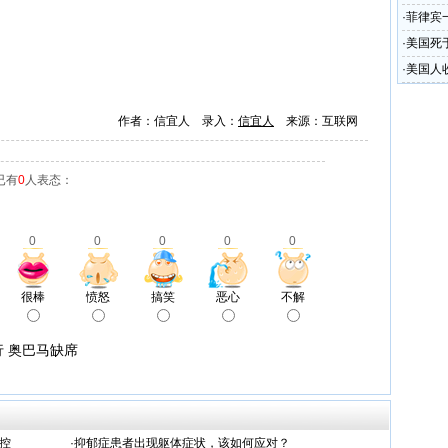
·
菲律宾
·
美国死
·
美国人
作者：信宜人 录入：
信宜人
来源：互联网
已有
0
人表态：
0
0
0
0
0
很棒
愤怒
搞笑
恶心
不解
行 奥巴马缺席
控
·
抑郁症患者出现躯体症状，该如何应对？