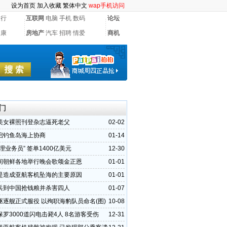
设为首页
加入收藏
繁体中文
wap手机访问
银行
互联网
电脑
手机
数码
论坛
健康
房地产
汽车
招聘
情爱
商机
门
美女裸照刊登杂志逼死老父
02-02
启钓鱼岛海上协商
01-14
理业务员” 签单1400亿美元
12-30
间朝鲜各地举行晚会歌颂金正恩
01-01
是造成亚航客机坠海的主要原因
01-01
兵到中国抢钱粮并杀害四人
01-07
驱逐舰正式服役 以殉职海豹队员命名(图)
10-08
罗3000道闪电击毙4人 8名游客受伤
12-31