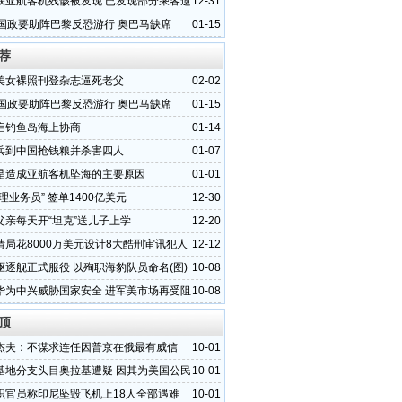
联亚航客机残骸被发现 已发现部分乘客遗
12-31
各国政要助阵巴黎反恐游行 奥巴马缺席
01-15
荐
美女裸照刊登杂志逼死老父
02-02
各国政要助阵巴黎反恐游行 奥巴马缺席
01-15
启钓鱼岛海上协商
01-14
兵到中国抢钱粮并杀害四人
01-07
是造成亚航客机坠海的主要原因
01-01
理业务员” 签单1400亿美元
12-30
父亲每天开“坦克”送儿子上学
12-20
情局花8000万美元设计8大酷刑审讯犯人
12-12
驱逐舰正式服役 以殉职海豹队员命名(图)
10-08
华为中兴威胁国家安全 进军美市场再受阻
10-08
顶
杰夫：不谋求连任因普京在俄最有威信
10-01
基地分支头目奥拉基遭疑 因其为美国公民
10-01
织官员称印尼坠毁飞机上18人全部遇难
10-01